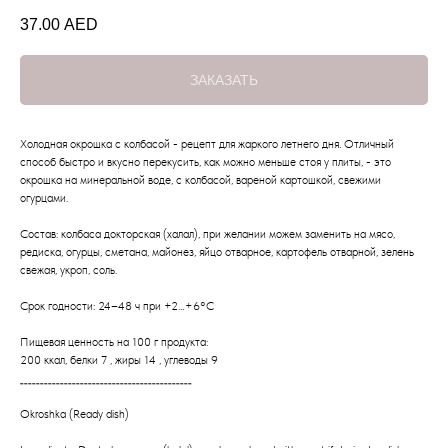
37.00
AED
ЗАКАЗАТЬ
Холодная окрошка с колбасой - рецепт для жаркого летнего дня. Отличный
способ быстро и вкусно перекусить, как можно меньше стоя у плиты, - это
окрошка на минеральной воде, с колбасой, вареной картошкой, свежими
огурцами.
Состав: колбаса докторская (халал), при желании можем заменить на мясо,
редиска, огурцы, сметана, майонез, яйцо отварное, картофель отварной, зелень
свежая, укроп, соль.
Срок годности: 24–48 ч при +2…+6°C
Пищевая ценность на 100 г продукта:
200 ккал, белки 7 , жиры 14 , углеводы 9
___________________________________________
Okroshka (Ready dish)