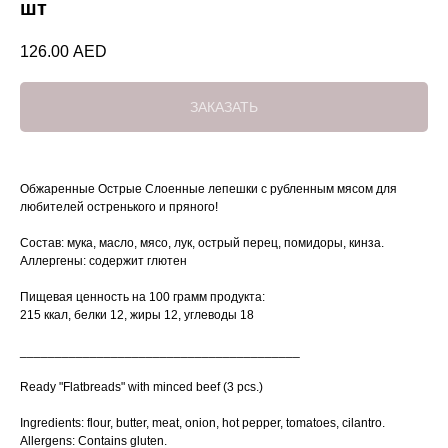
шт
126.00
AED
ЗАКАЗАТЬ
Обжаренные Острые Слоенные лепешки с рубленным мясом для
любителей остренького и пряного!
Состав: мука, масло, мясо, лук, острый перец, помидоры, кинза.
Аллергены: содержит глютен
Пищевая ценность на 100 грамм продукта:
215 ккал, белки 12, жиры 12, углеводы 18
________________________________________
Ready "Flatbreads" with minced beef (3 pcs.)
Ingredients: flour, butter, meat, onion, hot pepper, tomatoes, cilantro.
Allergens: Contains gluten.